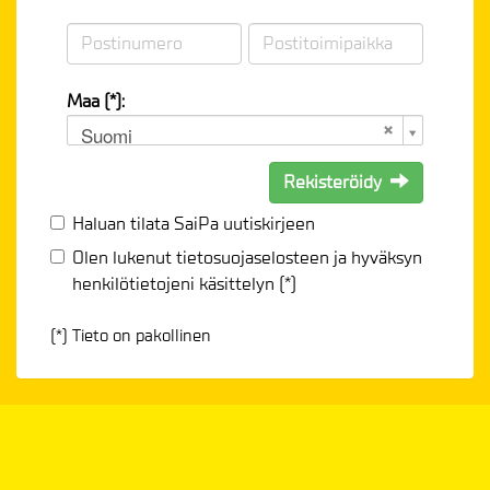
Maa (*):
Suomi
Rekisteröidy
Haluan tilata SaiPa uutiskirjeen
Olen lukenut
tietosuojaselosteen
ja hyväksyn
henkilötietojeni käsittelyn (*)
(*) Tieto on pakollinen