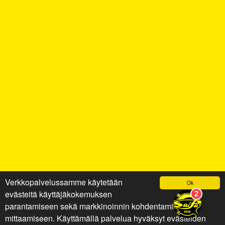
Verkkopalvelussamme käytetään
Ok
evästeitä käyttäjäkokemuksen
parantamiseen sekä markkinoinnin kohdentamiseen ja
mittaamiseen. Käyttämällä palvelua hyväksyt evästeiden