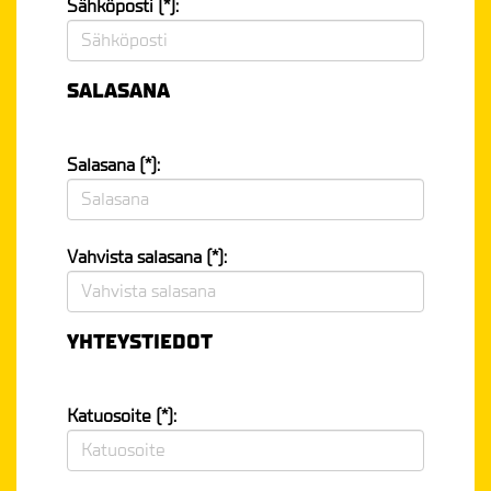
Sähköposti (*):
SALASANA
Salasana (*):
Vahvista salasana (*):
YHTEYSTIEDOT
Katuosoite (*):