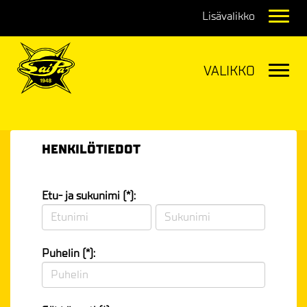
Navig
Navig
HENKILÖTIEDOT
Etu- ja sukunimi (*):
Puhelin (*):