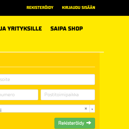
REKISTERÖIDY
KIRJAUDU SISÄÄN
 JA YRITYKSILLE
SAIPA SHOP
i
Rekisteröidy