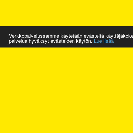
Verkkopalvelussamme käytetään evästeitä käyttäjäkok
palvelua hyväksyt evästeiden käytön.
Lue lisää