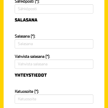
Sähköposti (*):
SALASANA
Salasana (*):
Vahvista salasana (*):
YHTEYSTIEDOT
Katuosoite (*):