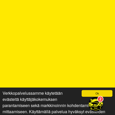
Verkkopalvelussamme käytetään
Ok
evästeitä käyttäjäkokemuksen
parantamiseen sekä markkinoinnin kohdentamiseen ja
mittaamiseen. Käyttämällä palvelua hyväksyt evästeiden