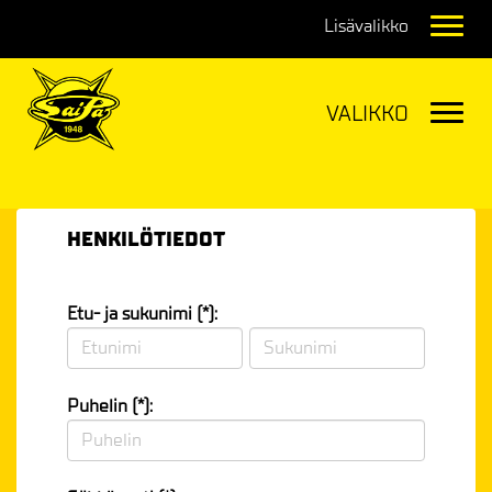
Navig
Navig
HENKILÖTIEDOT
Etu- ja sukunimi (*):
Puhelin (*):