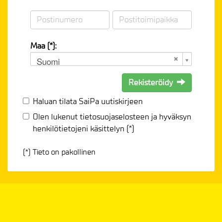
Maa (*):
Suomi
Rekisteröidy
Haluan tilata SaiPa uutiskirjeen
Olen lukenut
tietosuojaselosteen
ja hyväksyn
henkilötietojeni käsittelyn (*)
(*) Tieto on pakollinen