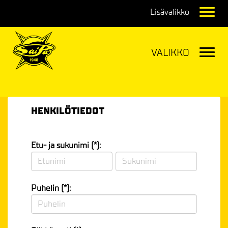
Navig
Navig
HENKILÖTIEDOT
Etu- ja sukunimi (*):
Puhelin (*):