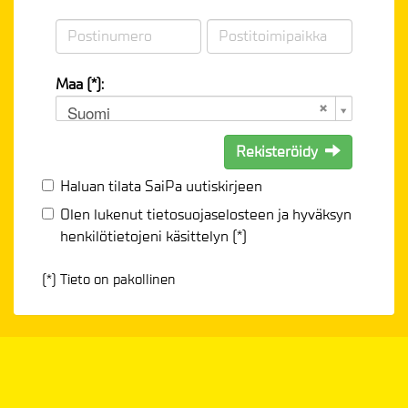
Maa (*):
Suomi
Rekisteröidy
Haluan tilata SaiPa uutiskirjeen
Olen lukenut
tietosuojaselosteen
ja hyväksyn
henkilötietojeni käsittelyn (*)
(*) Tieto on pakollinen