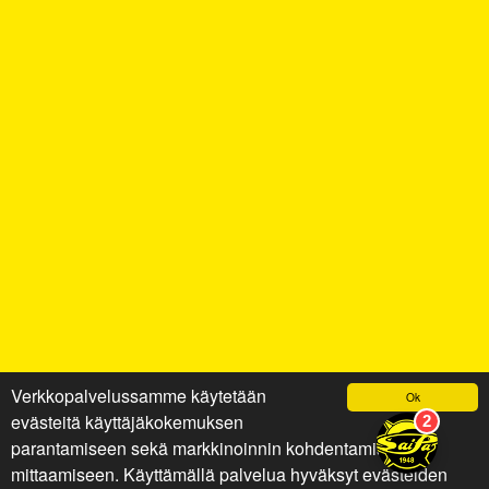
Verkkopalvelussamme käytetään
Ok
evästeitä käyttäjäkokemuksen
parantamiseen sekä markkinoinnin kohdentamiseen ja
mittaamiseen. Käyttämällä palvelua hyväksyt evästeiden