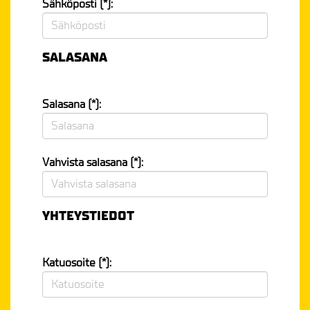
Sähköposti (*):
SALASANA
Salasana (*):
Vahvista salasana (*):
YHTEYSTIEDOT
Katuosoite (*):