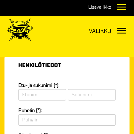
Navig
Navig
HENKILÖTIEDOT
Etu- ja sukunimi (*):
Puhelin (*):