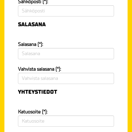
Sähköposti (*):
SALASANA
Salasana (*):
Vahvista salasana (*):
YHTEYSTIEDOT
Katuosoite (*):