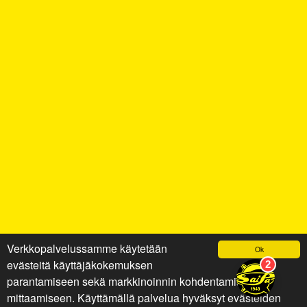
Verkkopalvelussamme käytetään
Ok
evästeitä käyttäjäkokemuksen
parantamiseen sekä markkinoinnin kohdentamiseen ja
mittaamiseen. Käyttämällä palvelua hyväksyt evästeiden