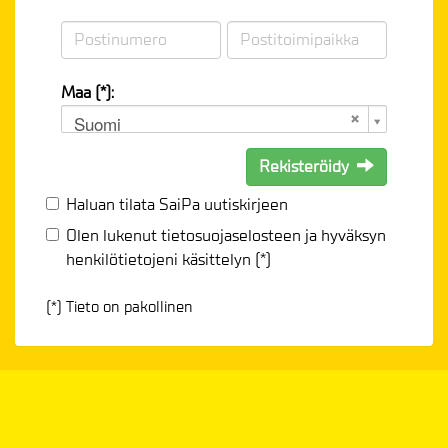
Maa (*):
Suomi
Rekisteröidy
Haluan tilata SaiPa uutiskirjeen
Olen lukenut
tietosuojaselosteen
ja hyväksyn
henkilötietojeni käsittelyn (*)
(*) Tieto on pakollinen