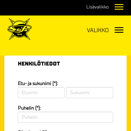
Navig
Navig
HENKILÖTIEDOT
Etu- ja sukunimi (*):
Puhelin (*):