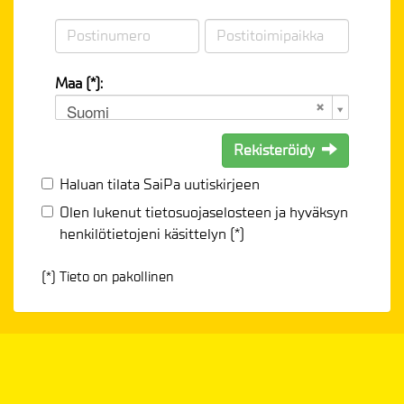
Maa (*):
Suomi
Rekisteröidy
Haluan tilata SaiPa uutiskirjeen
Olen lukenut
tietosuojaselosteen
ja hyväksyn
henkilötietojeni käsittelyn (*)
(*) Tieto on pakollinen