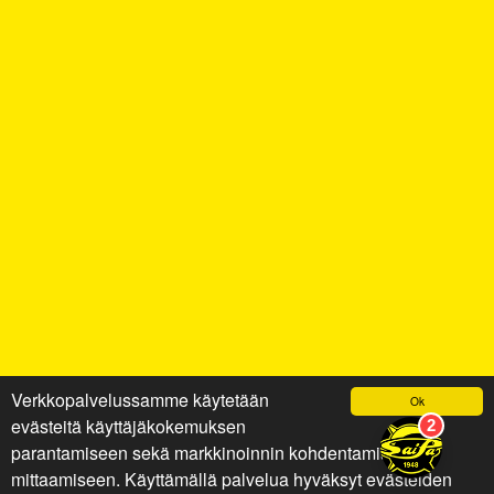
Verkkopalvelussamme käytetään
Ok
evästeitä käyttäjäkokemuksen
parantamiseen sekä markkinoinnin kohdentamiseen ja
mittaamiseen. Käyttämällä palvelua hyväksyt evästeiden