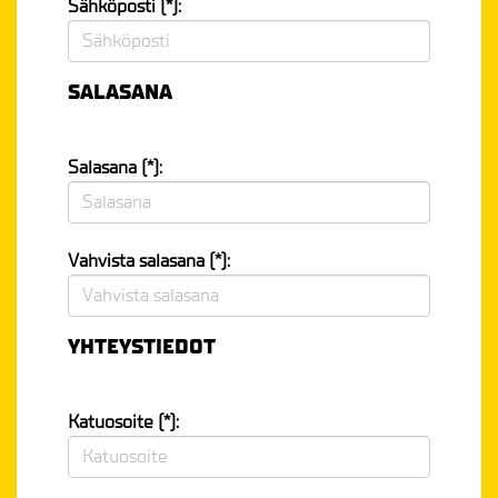
Sähköposti (*):
SALASANA
Salasana (*):
Vahvista salasana (*):
YHTEYSTIEDOT
Katuosoite (*):