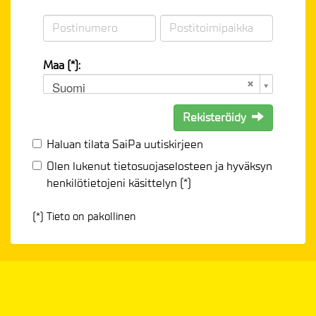
Maa (*):
Suomi
Rekisteröidy
Haluan tilata SaiPa uutiskirjeen
Olen lukenut
tietosuojaselosteen
ja hyväksyn
henkilötietojeni käsittelyn (*)
(*) Tieto on pakollinen