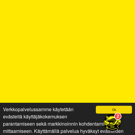
Verkkopalvelussamme käytetään
Ok
evästeitä käyttäjäkokemuksen
parantamiseen sekä markkinoinnin kohdentamiseen ja
mittaamiseen. Käyttämällä palvelua hyväksyt evästeiden