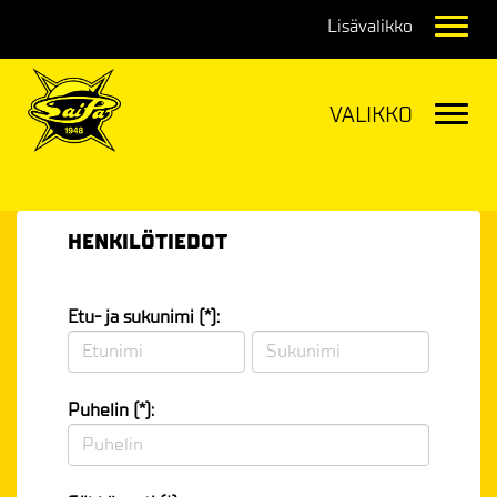
Navig
Navig
HENKILÖTIEDOT
Etu- ja sukunimi (*):
Puhelin (*):