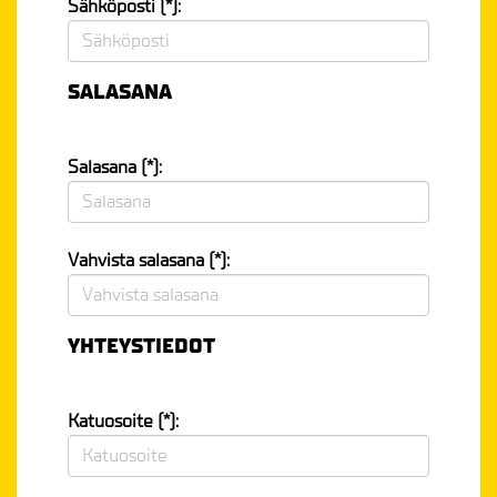
Sähköposti (*):
SALASANA
Salasana (*):
Vahvista salasana (*):
YHTEYSTIEDOT
Katuosoite (*):