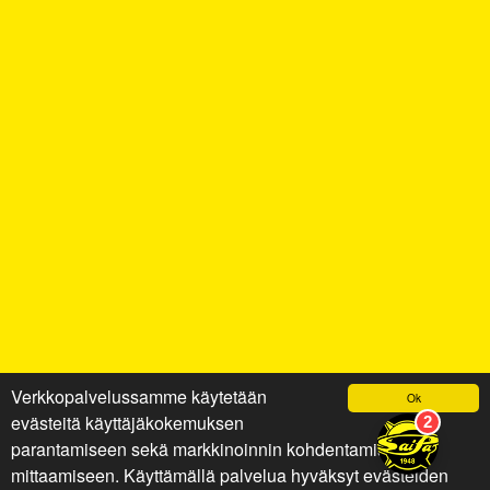
Verkkopalvelussamme käytetään
Ok
evästeitä käyttäjäkokemuksen
parantamiseen sekä markkinoinnin kohdentamiseen ja
mittaamiseen. Käyttämällä palvelua hyväksyt evästeiden