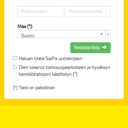
Maa (*):
Suomi
Rekisteröidy
Haluan tilata SaiPa uutiskirjeen
Olen lukenut
tietosuojaselosteen
ja hyväksyn
henkilötietojeni käsittelyn (*)
(*) Tieto on pakollinen