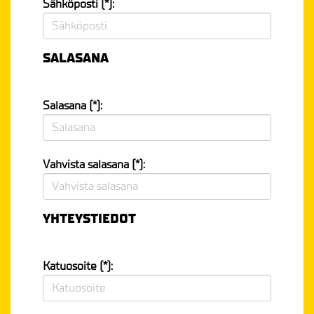
Sähköposti (*):
SALASANA
Salasana (*):
Vahvista salasana (*):
YHTEYSTIEDOT
Katuosoite (*):