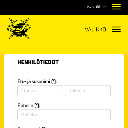
Navig
Navig
HENKILÖTIEDOT
Etu- ja sukunimi (*):
Puhelin (*):