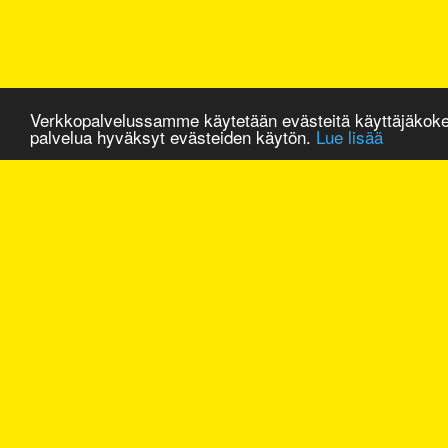
Verkkopalvelussamme käytetään evästeitä käyttäjäkok
palvelua hyväksyt evästeiden käytön.
Lue lisää