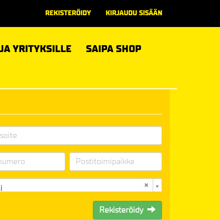
REKISTERÖIDY
KIRJAUDU SISÄÄN
 JA YRITYKSILLE
SAIPA SHOP
i
Rekisteröidy