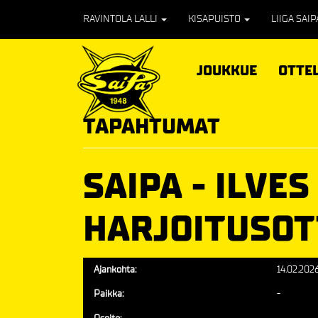
RAVINTOLA LALLI
KISAPUISTO
LIIGA SAI
JOUKKUE
OTTE
TAPAHTUMAT
SAIPA - ILVES
HARJOITUSOT
Ajankohta:
14.02.202
Paikka:
-