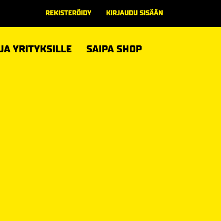
REKISTERÖIDY
KIRJAUDU SISÄÄN
 JA YRITYKSILLE
SAIPA SHOP