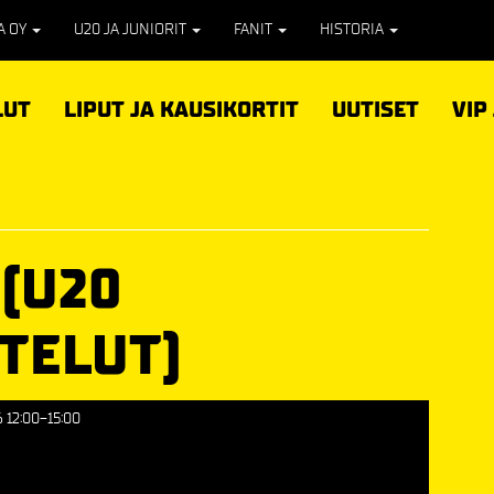
PA OY
U20 JA JUNIORIT
FANIT
HISTORIA
LUT
LIPUT JA KAUSIKORTIT
UUTISET
VIP
 (U20
TELUT)
6 12:00-15:00