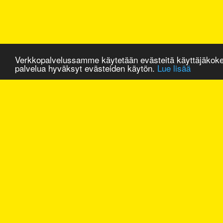
Verkkopalvelussamme käytetään evästeitä käyttäjäkok
palvelua hyväksyt evästeiden käytön.
Lue lisää