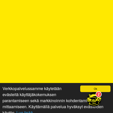
Verkkopalvelussamme käytetään
Ok
evästeitä käyttäjäkokemuksen
parantamiseen sekä markkinoinnin kohdentamiseen ja
mittaamiseen. Käyttämällä palvelua hyväksyt evästeiden
käytön.
Lue lisää