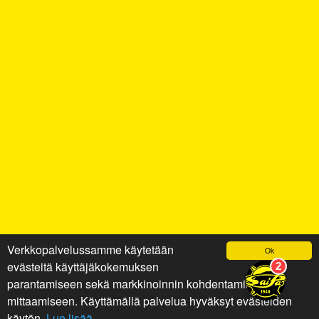
Verkkopalvelussamme käytetään
Ok
evästeitä käyttäjäkokemuksen
parantamiseen sekä markkinoinnin kohdentamiseen ja
mittaamiseen. Käyttämällä palvelua hyväksyt evästeiden
käytön.
Lue lisää