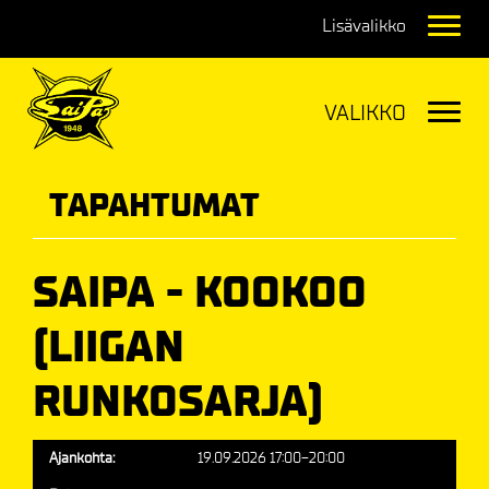
Navig
Navig
TAPAHTUMAT
SAIPA - KOOKOO
(LIIGAN
RUNKOSARJA)
Ajankohta:
19.09.2026 17:00-20:00