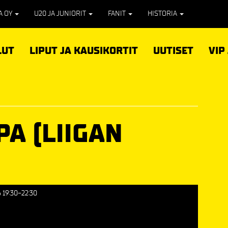
PA OY
U20 JA JUNIORIT
FANIT
HISTORIA
LUT
LIPUT JA KAUSIKORTIT
UUTISET
VIP
PA (LIIGAN
)
 19:30-22:30