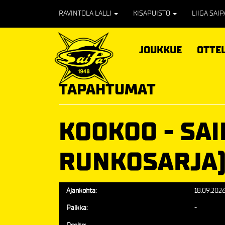
RAVINTOLA LALLI
KISAPUISTO
LIIGA SAI
JOUKKUE
OTTE
TAPAHTUMAT
KOOKOO - SAI
RUNKOSARJA
Ajankohta:
18.09.2026
Paikka:
-