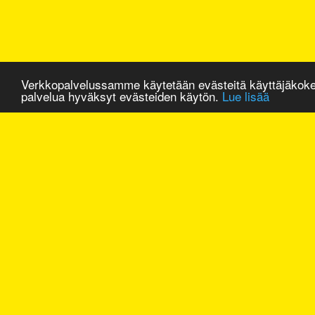
Verkkopalvelussamme käytetään evästeitä käyttäjäkok
palvelua hyväksyt evästeiden käytön.
Lue lisää