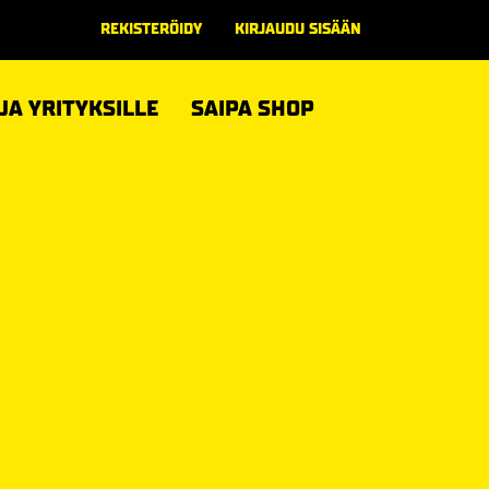
REKISTERÖIDY
KIRJAUDU SISÄÄN
 JA YRITYKSILLE
SAIPA SHOP